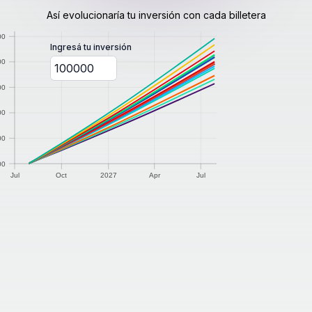
Así evolucionaría tu inversión con cada billetera
0
00
Ingresá tu inversión
0
00
0
00
00
0
00
0
00
0
Jul
Oct
2027
Apr
Jul
Jul
Oct
2027
Apr
Jul